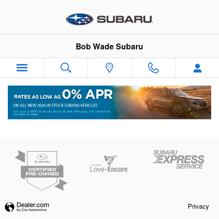
Bob Wade Subaru
Skip to main content
Bob Wade Subaru
Privacy